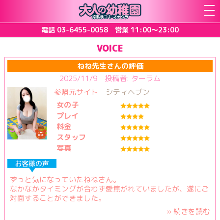
コ
ン
テ
電話
03-6455-0058
営業 11:00～23:00
ン
ツ
VOICE
メ
ニ
ねね先生さんの評価
ュ
2025/11/9 投稿者: ターラム
ー
参照元サイト
シティヘブン
女の子
プレイ
料金
スタッフ
写真
ずっと気になっていたねねさん。
なかなかタイミングが合わず愛焦がれていましたが、遂にご
対面することができました。
» 続きを読む
とても穏やかで優しい目が何よりも印象的でした。