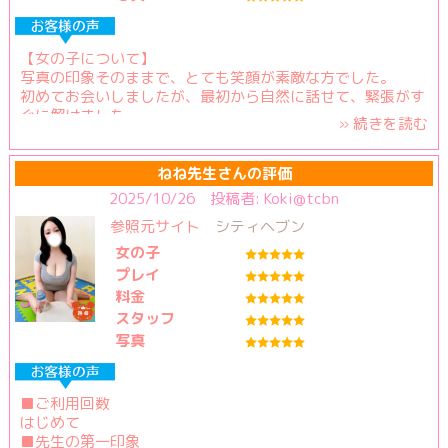
【女の子について】
写真の印象そのままで、とても笑顔が素敵な方でした。
初めてお会いしましたが、最初から自然に話せて、緊張がす
ぐに解けました。
» 続きを読む
終始やさしくリードしてくれて、本当に心地よい時間を過ご
せました。
ねね先生さんの評価
【料金納得度】
2025/10/26 投稿者: Koki@tcbn
この内容でこの価格はかなり満足度が高いです。
参照元サイト
シティヘブン
サービスの質を考えるとコスパは抜群だと思います。
女の子
【プレイ内容】
プレイ
こちらの希望をしっかり聞いてくれて、自然な流れで進めて
料金
くれました。
スタッフ
時間いっぱいまで丁寧に対応してくれて、最後まで優しい雰
写真
囲気のままでした。
【スタッフの対応】
予約のやり取りから入室までスムーズで、質問にも丁寧に答
■ご利用回数
えていただきました。
はじめて
全体的に安心して利用できました。ありがとうございまし
■先生の第一印象