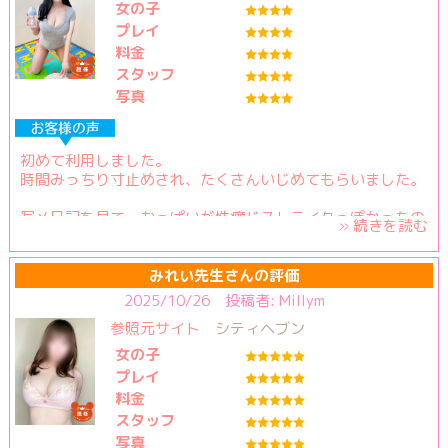
ホテルが中々入室できる所が見つからないトラブルにも適切
女の子
に対処してもらい不安を抱く事なくママとのプレイを楽しめ
プレイ
ました
料金
スタッフ
写真
初めて利用しました。
時間みっちり寸止めされ、たくさんいじめてもらいました。
写メ日記を見て、おっぱいが性癖ドストライクっぽかったの
» 続きを読む
で予約しました。思っていた通り、ドストライクおっぱいだ
ったので、めちゃくちゃ興奮しました！
みれい先生さんの評価
コミュニケーションも取りやすく、楽しい時間を過ごせまし
2025/10/26 投稿者: Millym
た！
参照元サイト
シティヘブン
東京来たときにはリピートします！！
女の子
次回もいじめてもらいたいですが、今度はたくさん抜かれる
プレイ
方でいじめてもらおうかと思います！！
料金
スタッフ
写真