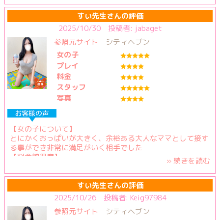
性格もその通りで、終始優しく包み込んでいただきました。
すい先生さんの評価
何と言っても大きくとても柔らかいバスト。
2025/10/30 投稿者: jabaget
とにかく顔を埋めることが大丈夫な私は、柔らかさと温かさ
参照元サイト
シティヘブン
と、包み込むように頭を抱いてくれる優しさに天にも登る心
地でした。
女の子
プレイ
料金
お肌も白く柔らかく、母性そのもので抱き心地を堪能させて
スタッフ
いただきました。
写真
そして何より、終始包み込むような優しく穏やかな目。甘え
るならこんな女性に甘えたいを体現されたような方でした。
見つめらながら果てる幸せ。天にも登るとはこのことでしょ
【女の子について】
うか。
とにかくおっぱいが大きく、余裕ある大人なママとして接す
る事ができ非常に満足がいく相手でした
プレイ後の会話も穏やかで和みます。
【料金納得度】
» 続きを読む
お客を心から歓迎してくれているのが伝わり、それも嬉しさ
この時間と内容でこの料金で楽しめるのは都内だと珍しいほ
の一つでした。
どに格安だと思います
【プレイ内容】
すい先生さんの評価
自分の要望にしっかり応えてもらい、時間いっぱいまで寸止
2025/10/26 投稿者: Keig97984
俗世に疲れたら帰って行きたい場所、そんな母のような方で
めさせてもらい大満足で果てさせて貰いました
した。
参照元サイト
シティヘブン
【スタッフの対応】