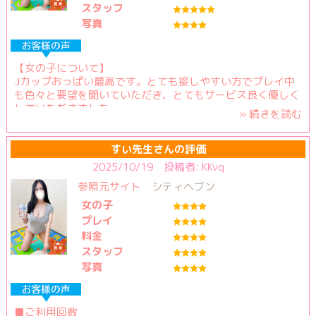
スタッフ
写真
【⼥の⼦について】
Jカップおっぱい最⾼です。とても接しやすい⽅でプレイ中
も⾊々と要望を聞いていただき、とてもサービス良く優しく
していただきました。
» 続きを読む
【料⾦納得度】
コスパ最⾼です。
すい先生さんの評価
2025/10/19 投稿者: KKvq
【プレイ内容】
参照元サイト
シティヘブン
おっぱい中心にお願いしました。爆乳で色々な部分を挟ま
れ、終始興奮が⽌まりませんでした。おっぱいに夢中になっ
女の子
ている内にあっという間に時間が過ぎてしまいました。
プレイ
最⾼の時間を過ごすことが出来ました。ありがとうございま
料金
した。
スタッフ
写真
【スタッフの対応】
丁寧にご対応いただきました。
■ご利用回数