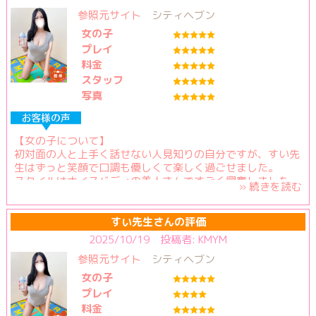
・エロい○
・ドエロ
参照元サイト
シティヘブン
こちらへの細かい配慮や気遣いにもとても安心しました。日
・包容力○
頃のストレスも全て吹き飛び最高な休日になりました。
女の子
・責めるの大好きS
プレイ
・ドS
スタッフさんの対応も
料金
・母性○
とても丁寧で当日までストレスなくご対応頂きました。また
スタッフ
利用したいと思います。
■総合評価
写真
先生満足度→5
プレイ満足度→5
【女の子について】
料金納得度→5
初対面の人と上手く話せない人見知りの自分ですが、すい先
生はずっと笑顔で口調も優しくて楽しく過ごせました。
※5点満点で1点ずつ評価できます。
スタイルはナイスバディの美人さんですごく興奮しました。
» 続きを読む
【プレイ内容、料金納得度】
至れり尽くせりでここまでしてもらっていいのだろうかとい
すい先生さんの評価
う感じです。
2025/10/19 投稿者: KMYM
終始、優しくリードしてもらい、大きくて柔らかいおっぱい
参照元サイト
シティヘブン
に包まれ、幸せでした。
レベルがとても高く、大満足です。
女の子
プレイ
【スタッフの対応】
料金
丁寧で分かりやすく◎