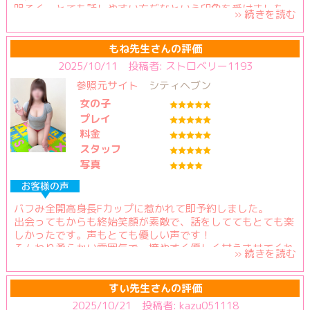
た。
明るく、とても話しやすい方だなという印象を受けました。
» 続きを読む
■プレイ内容
具体的にどんなプレイがしたいというのはなかったので、あ
ちらから提案して頂いた生徒と先生という形のプレイをしま
もね先生さんの評価
した。
2025/10/11 投稿者: ストロベリー1193
参照元サイト
シティヘブン
■写真信頼度
女の子
1枚目：2
プレイ
2枚目：2
料金
3枚目：2
スタッフ
写真
※3.写真以上、2.写真通り、1.写真以下
【性格】※複数選択可
(該当するものに〇を付けてください)
バフみ全開高身長Fカップに惹かれて即予約しました。
・明るい○
出会ってもからも終始笑顔が素敵で、話をしててもとても楽
・癒し系
しかったです。声もとても優しい声です！
・天然
ふんわり柔らかい雰囲気で、接やすく優しく甘えさせてくれ
» 続きを読む
・おっとり
ました。包容力抜群です。とても癒されました。
・純粋
・恥ずかしがり屋
その上でプレイも最高です。母性が溢れており、バフみ全開
すい先生さんの評価
・人懐っこい○
で最高でした！
2025/10/21 投稿者: kazu051118