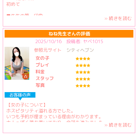
初めて
■先生の第一印象
» 続きを読む
身長高くてスタイル抜群！
しかも明るくて話しやすかったです！
ねね先生さんの評価
■プレイ内容
2025/10/16 投稿者: ヤベ1015
ひたすらおっぱいを堪能したい気分だったので、これでもか
参照元サイト
シティヘブン
というぐらいJカップを楽しませてもらいました！
また、プレイ終了後、他愛もない話も聞いてくださり心も体
女の子
も満たされました！
プレイ
料金
■写真信頼度
スタッフ
写真
1枚目：3
2枚目：3
3枚目：3
4枚目：3
【女の子について】
ホスピタリティ溢れる方でした。
【性格】※複数選択可
いつも予約が埋まっている理由がわかります。
(該当するものに〇を付けてください)
大人っぽく落ち着いており、会話も進みました。
» 続きを読む
・明るい
プロ意識も高く、またお会いしたいです。
・包容力
笑顔も素敵です。